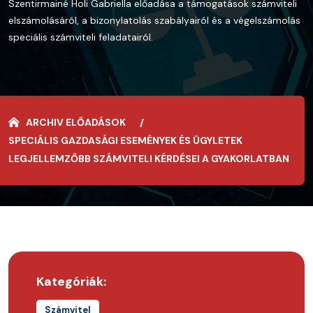
Szentirmainé Holi Gabriella előadása a támogatások számviteli
elszámolásáról, a bizonylatolás szabályairól és a végelszámolás
speciális számviteli feladatairól.
ARCHIV ELŐADÁSOK
SPECIÁLIS GAZDASÁGI ESEMÉNYEK ÉS ÜGYLETEK
LEGJELLEMZŐBB SZÁMVITELI KÉRDÉSEI A GYAKORLATBAN
Kategóriák:
Számvitel