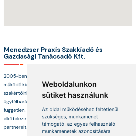
Menedzser Praxis Szakkiadó és
Gazdasági Tanácsadó Kft.
2005-ben alapított cégünk és annak keretei között
Weboldalunkon
működő kiadónk, képzési központunk, valamint
szakértőinkből álló tanácsadó munkacsoportunk
sütiket használunk
ügyfélbarát termékekkel és megoldásokkal, a
Az oldal működéséhez feltétlenül
független, szakmai információszolgáltatás mellett
szükséges, munkamenet
elkötelezetten segíti ügyfeleit és szakmai
támogató, az egyes felhasználói
partnereit.
munkamenetek azonosítására