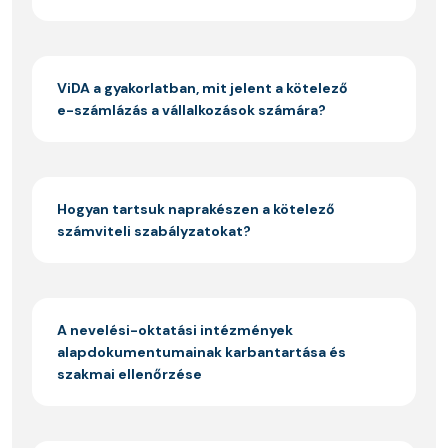
ViDA a gyakorlatban, mit jelent a kötelező
e-számlázás a vállalkozások számára?
Hogyan tartsuk naprakészen a kötelező
számviteli szabályzatokat?
A nevelési-oktatási intézmények
alapdokumentumainak karbantartása és
szakmai ellenőrzése