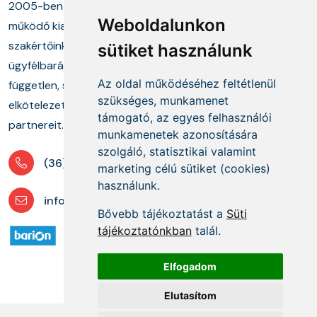
2005-ben alapított cégünk és annak keretei között
Weboldalunkon
működő kiadónk, képzési központunk, valamint
szakértőinkből álló tanácsadó munkacsoportunk
sütiket használunk
ügyfélbarát termékekkel és megoldásokkal, a
Az oldal működéséhez feltétlenül
független, szakmai információszolgáltatás mellett
szükséges, munkamenet
elkötelezetten segíti ügyfeleit és szakmai
támogató, az egyes felhasználói
partnereit.
munkamenetek azonosítására
szolgáló, statisztikai valamint
(36) 1 880 76 00
marketing célú sütiket (cookies)
használunk.
info@mprx.hu
Bővebb tájékoztatást a
Süti
tájékoztatónkban
talál.
Elfogadom
Elutasítom