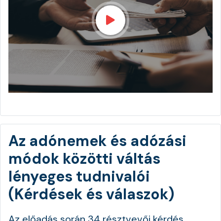
Az adónemek és adózási
módok közötti váltás
lényeges tudnivalói
(Kérdések és válaszok)
Az előadás során 34 résztvevői kérdés