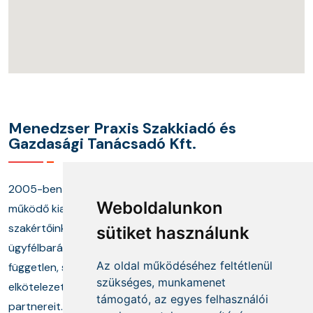
Menedzser Praxis Szakkiadó és
Gazdasági Tanácsadó Kft.
2005-ben alapított cégünk és annak keretei között
Weboldalunkon
működő kiadónk, képzési központunk, valamint
szakértőinkből álló tanácsadó munkacsoportunk
sütiket használunk
ügyfélbarát termékekkel és megoldásokkal, a
Az oldal működéséhez feltétlenül
független, szakmai információszolgáltatás mellett
szükséges, munkamenet
elkötelezetten segíti ügyfeleit és szakmai
támogató, az egyes felhasználói
partnereit.