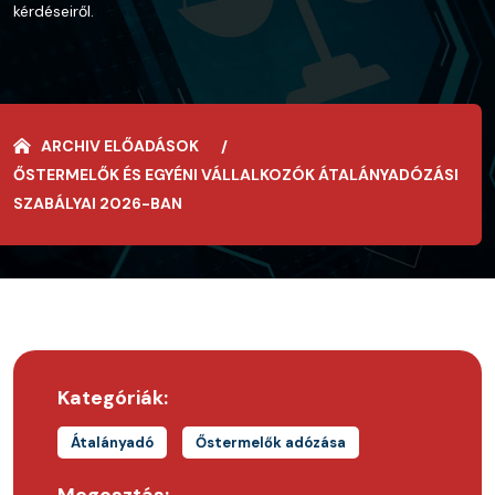
kérdéseiről.
ARCHIV ELŐADÁSOK
ŐSTERMELŐK ÉS EGYÉNI VÁLLALKOZÓK ÁTALÁNYADÓZÁSI
SZABÁLYAI 2026-BAN
Kategóriák:
Átalányadó
Őstermelők adózása
Megosztás: