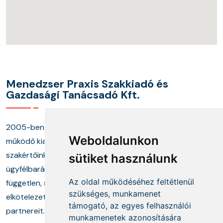
Menedzser Praxis Szakkiadó és
Gazdasági Tanácsadó Kft.
2005-ben alapított cégünk és annak keretei között
Weboldalunkon
működő kiadónk, képzési központunk, valamint
szakértőinkből álló tanácsadó munkacsoportunk
sütiket használunk
ügyfélbarát termékekkel és megoldásokkal, a
Az oldal működéséhez feltétlenül
független, szakmai információszolgáltatás mellett
szükséges, munkamenet
elkötelezetten segíti ügyfeleit és szakmai
támogató, az egyes felhasználói
partnereit.
munkamenetek azonosítására