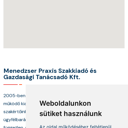
Menedzser Praxis Szakkiadó és
Gazdasági Tanácsadó Kft.
2005-ben alapított cégünk és annak keretei között
Weboldalunkon
működő kiadónk, képzési központunk, valamint
szakértőinkből álló tanácsadó munkacsoportunk
sütiket használunk
ügyfélbarát termékekkel és megoldásokkal, a
Az oldal működéséhez feltétlenül
független, szakmai információszolgáltatás mellett