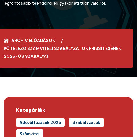
legfontosabb teendőiről és gyakorlati tudnivalóiról.
ARCHIV ELŐADÁSOK
KÖTELEZŐ SZÁMVITELI SZABÁLYZATOK FRISSÍTÉSÉNEK
2025-ÖS SZABÁLYAI
Kategóriák:
Adóváltozások 2025
Szabályzatok
Számvitel