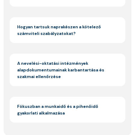
Hogyan tartsuk naprakészen a kötelező
számviteli szabályzatokat?
A nevelési-oktatási intézmények
alapdokumentumainak karbantartása és
szakmai ellenőrzése
Fókuszban a munkaidő és a pihenőidő
gyakorlati alkalmazása