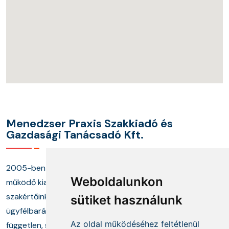
Menedzser Praxis Szakkiadó és
Gazdasági Tanácsadó Kft.
2005-ben alapított cégünk és annak keretei között
Weboldalunkon
működő kiadónk, képzési központunk, valamint
szakértőinkből álló tanácsadó munkacsoportunk
sütiket használunk
ügyfélbarát termékekkel és megoldásokkal, a
Az oldal működéséhez feltétlenül
független, szakmai információszolgáltatás mellett