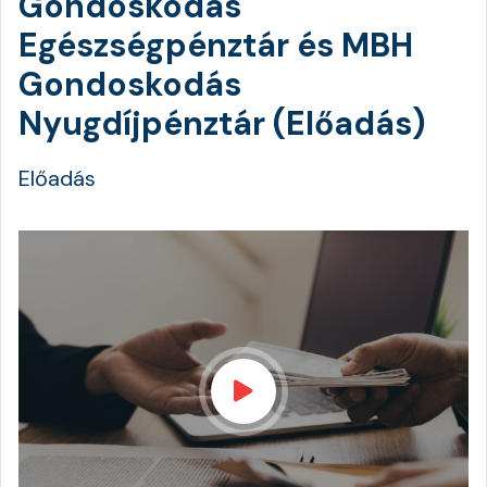
Gondoskodás
Egészségpénztár és MBH
Gondoskodás
Nyugdíjpénztár (Előadás)
Előadás