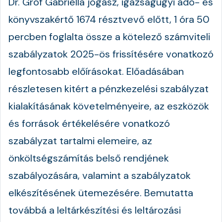
Dr. Gróf Gabriella jogász, igazságügyi adó- és
könyvszakértő 1674 résztvevő előtt, 1 óra 50
percben foglalta össze a kötelező számviteli
szabályzatok 2025-ös frissítésére vonatkozó
legfontosabb előírásokat. Előadásában
részletesen kitért a pénzkezelési szabályzat
kialakításának követelményeire, az eszközök
és források értékelésére vonatkozó
szabályzat tartalmi elemeire, az
önköltségszámítás belső rendjének
szabályozására, valamint a szabályzatok
elkészítésének ütemezésére. Bemutatta
továbbá a leltárkészítési és leltározási