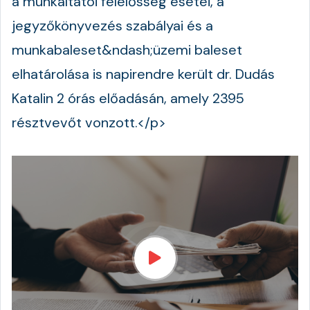
a munkáltatói felelősség esetei, a
jegyzőkönyvezés szabályai és a
munkabaleset&ndash;üzemi baleset
elhatárolása is napirendre került dr. Dudás
Katalin 2 órás előadásán, amely 2395
résztvevőt vonzott.</p>