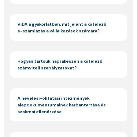
ViDA a gyakorlatban, mit jelent a kötelező
e-számlázás a vállalkozások számára?
Hogyan tartsuk naprakészen a kötelező
számviteli szabályzatokat?
A nevelési-oktatási intézmények
alapdokumentumainak karbantartása és
szakmai ellenőrzése