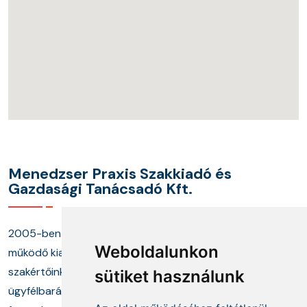
Menedzser Praxis Szakkiadó és
Gazdasági Tanácsadó Kft.
2005-ben alapított cégünk és annak keretei között
Weboldalunkon
működő kiadónk, képzési központunk, valamint
szakértőinkből álló tanácsadó munkacsoportunk
sütiket használunk
ügyfélbarát termékekkel és megoldásokkal, a