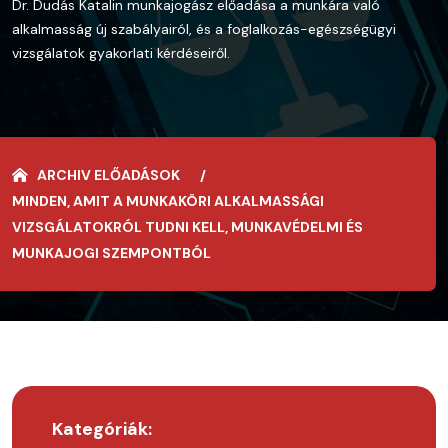
Dr. Dudás Katalin munkajogász előadása a munkára való
alkalmasság új szabályairól, és a foglalkozás-egészségügyi
vizsgálatok gyakorlati kérdéseiről.
ARCHIV ELŐADÁSOK
MINDEN, AMIT A MUNKAKÖRI ALKALMASSÁGI
VIZSGÁLATOKRÓL TUDNI KELL, MUNKAVÉDELMI ÉS
MUNKAJOGI SZEMPONTBÓL
Kategóriák: