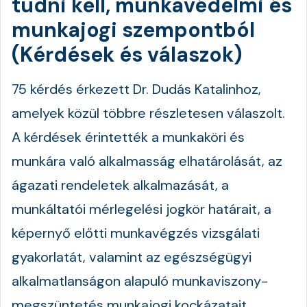
tudni kell, munkavédelmi és
munkajogi szempontból
(Kérdések és válaszok)
75 kérdés érkezett Dr. Dudás Katalinhoz,
amelyek közül többre részletesen válaszolt.
A kérdések érintették a munkaköri és
munkára való alkalmasság elhatárolását, az
ágazati rendeletek alkalmazását, a
munkáltatói mérlegelési jogkör határait, a
képernyő előtti munkavégzés vizsgálati
gyakorlatát, valamint az egészségügyi
alkalmatlanságon alapuló munkaviszony-
megszüntetés munkajogi kockázatait.