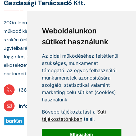
Gazdasági Tanácsadó Kft.
2005-ben alapított cégünk és annak keretei között
Weboldalunkon
működő kiadónk, képzési központunk, valamint
szakértőinkből álló tanácsadó munkacsoportunk
sütiket használunk
ügyfélbarát termékekkel és megoldásokkal, a
Az oldal működéséhez feltétlenül
független, szakmai információszolgáltatás mellett
szükséges, munkamenet
elkötelezetten segíti ügyfeleit és szakmai
támogató, az egyes felhasználói
partnereit.
munkamenetek azonosítására
szolgáló, statisztikai valamint
(36) 1 880 76 00
marketing célú sütiket (cookies)
használunk.
info@mprx.hu
Bővebb tájékoztatást a
Süti
tájékoztatónkban
talál.
Elfogadom