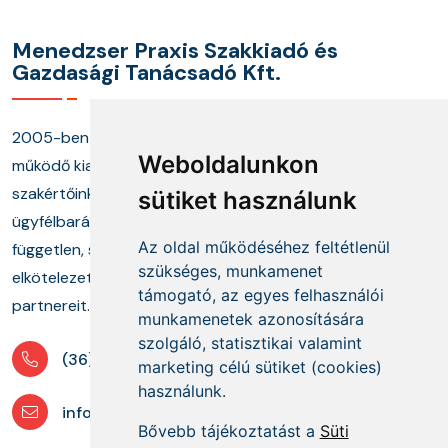
Menedzser Praxis Szakkiadó és
Gazdasági Tanácsadó Kft.
2005-ben alapított cégünk és annak keretei között
Weboldalunkon
működő kiadónk, képzési központunk, valamint
szakértőinkből álló tanácsadó munkacsoportunk
sütiket használunk
ügyfélbarát termékekkel és megoldásokkal, a
Az oldal működéséhez feltétlenül
független, szakmai információszolgáltatás mellett
szükséges, munkamenet
elkötelezetten segíti ügyfeleit és szakmai
támogató, az egyes felhasználói
partnereit.
munkamenetek azonosítására
szolgáló, statisztikai valamint
(36) 1 880 76 00
marketing célú sütiket (cookies)
használunk.
info@mprx.hu
Bővebb tájékoztatást a
Süti