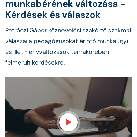
munkabérének változása -
Kérdések és válaszok
Petróczi Gábor köznevelési szakértő szakmai
válaszai a pedagógusokat érintő munkaügyi
és illetményváltozások témakörében
felmerült kérdésekre.