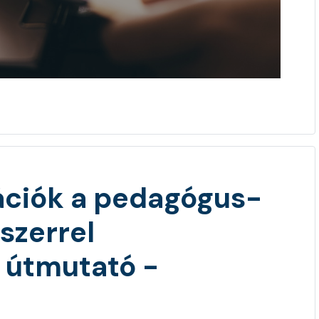
mációk a pedagógus-
szerrel
 útmutató -