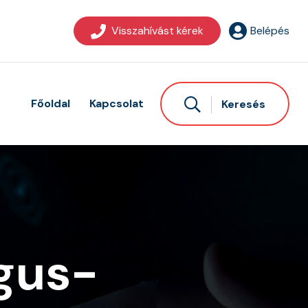
Visszahívást kérek
Belépés
Főoldal
Kapcsolat
Keresés
gus-