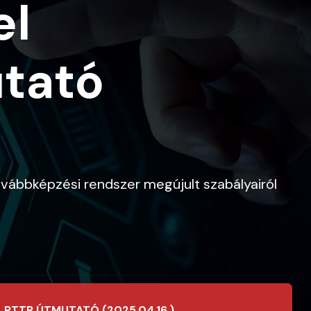
el
tató
vábbképzési rendszer megújult szabályairól
PTTR ÚTMUTATÓ (2025.04.16.)