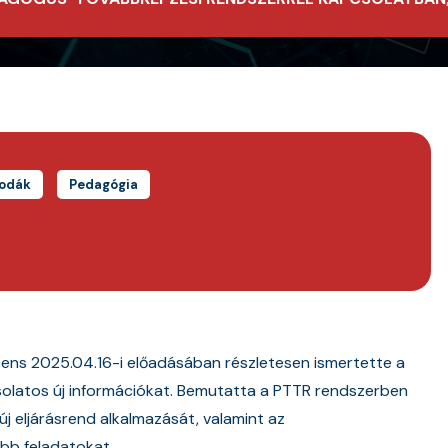
vodák
Pedagógia
ocens 2025.04.16-i előadásában részletesen ismertette a
olatos új információkat. Bemutatta a PTTR rendszerben
új eljárásrend alkalmazását, valamint az
bb feladatokat.