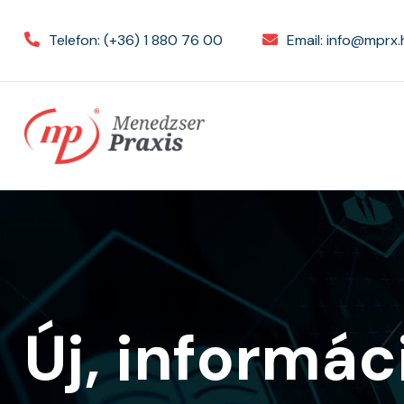
Telefon:
(+36) 1 880 76 00
Email:
info@mprx.
Új, informá