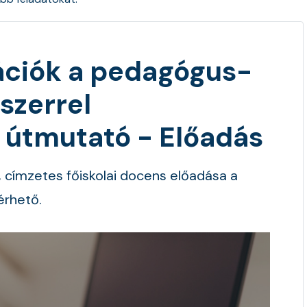
mációk a pedagógus-
szerrel
 útmutató - Előadás
, címzetes főiskolai docens előadása a
érhető.