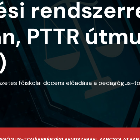
si rendszerr
n, PTTR útmu
)
mzetes főiskolai docens előadása a pedagógus-to
DAGÓGUS-TOVÁBBKÉPZÉSI RENDSZERREL KAPCSOLATBAN, 