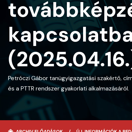
továbbképzé
kapcsolatba
(2025.04.16.
Petróczi Gábor tanügyigazgatási szakértő, cí
és a PTTR rendszer gyakorlati alkalmazásáról.
ARCHIV ELŐADÁSOK
ÚJ, INFORMÁCIÓK A PE