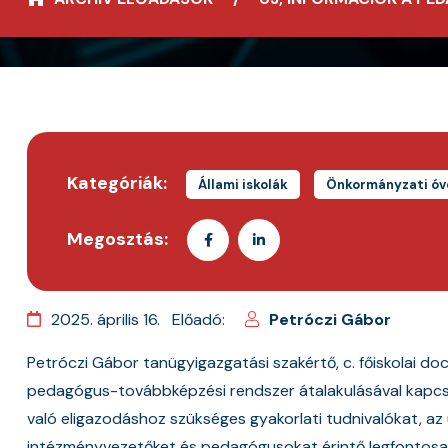
Kategóriák:
Állami iskolák
Önkormányzati ó
Megosztás:
2025. április 16.
Előadó:
Petróczi Gábor
Petróczi Gábor tanügyigazgatási szakértő, c. főiskolai d
pedagógus-továbbképzési rendszer átalakulásával kapcs
való eligazodáshoz szükséges gyakorlati tudnivalókat, az 
intézményvezetőket és pedagógusokat érintő legfontosa