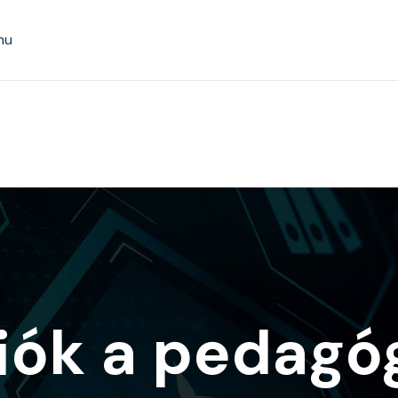
hu
ciók a pedagó