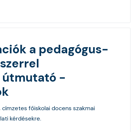
mációk a pedagógus-
szerrel
 útmutató -
ok
, címzetes főiskolai docens szakmai
lati kérdésekre.