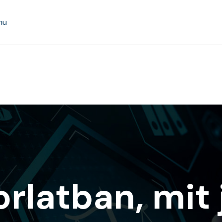
hu
rlatban, mit 