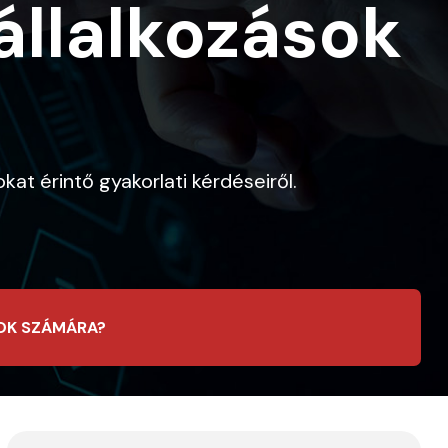
állalkozások
at érintő gyakorlati kérdéseiről.
SOK SZÁMÁRA?