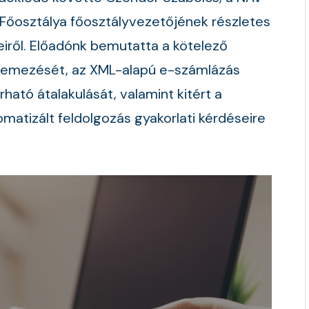
 Főosztálya főosztályvezetőjének részletes
iről. Előadónk bemutatta a kötelező
temezését, az XML-alapú e-számlázás
ató átalakulását, valamint kitért a
matizált feldolgozás gyakorlati kérdéseire