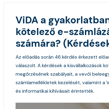
ViDA a gyakorlatban,
kötelező e-számlázá
számára? (Kérdések
Az előadás során 46 kérdés érkezett elő
válaszolt. A kérdések a kisvállalkozások k
megőrzésének szabályait, a vevői belee
számlamellékletek kezelését, valamint a V
és informatikai kihívásait érintették.