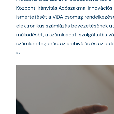
Központi Irányítás Adószakmai Innovációs
ismertetését a ViDA csomag rendelkezése
elektronikus számlázás bevezetésének ü
működését, a számlaadat-szolgáltatás várh
számlabefogadás, az archiválás és az auto
is.