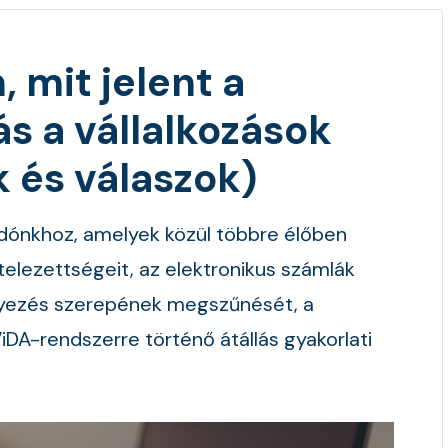
 mit jelent a
s a vállalkozások
 és válaszok)
adónkhoz, amelyek közül többre élőben
ötelezettségeit, az elektronikus számlák
gyezés szerepének megszűnését, a
iDA-rendszerre történő átállás gyakorlati