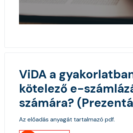
ViDA a gyakorlatban,
kötelező e-számlázá
számára? (Prezentá
Az előadás anyagát tartalmazó pdf.