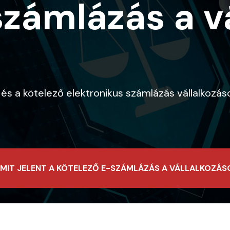
számlázás a v
 a kötelező elektronikus számlázás vállalkozások
 MIT JELENT A KÖTELEZŐ E-SZÁMLÁZÁS A VÁLLALKOZÁ