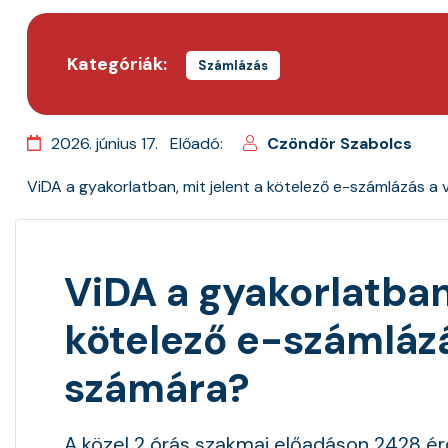
Kategóriák:
Számlázás
2026. június 17.
Előadó:
Czöndör Szabolcs
ViDA a gyakorlatban, mit jelent a kötelező e-számlázás a
ViDA a gyakorlatban,
kötelező e-számlázá
számára?
A közel 2 órás szakmai előadáson 2428 é