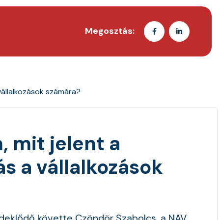
Megosztás:
 vállalkozások számára?
 mit jelent a
s a vállalkozások
rdeklődő követte Czöndör Szabolcs, a NAV