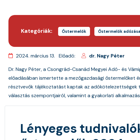
Kategóriák:
Őstermelők
Őstermelők adózás
2024. március 13.
Előadó:
dr. Nagy Péter
Dr. Nagy Péter, a Csongrád-Csanád Megyei Adó- és Vámig
előadásában ismertette a mezőgazdasági őstermelőket é
résztvevők tájékoztatást kaptak az adókötelezettségek te
választás szempontjairól, valamint a gyakorlati alkalmazás 
Lényeges tudnivaló