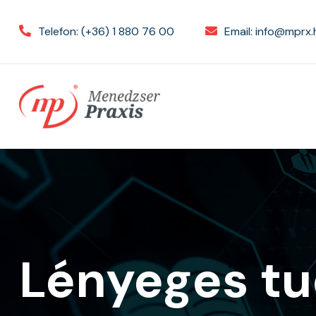
Telefon:
(+36) 1 880 76 00
Email:
info@mprx.
Lényeges tu