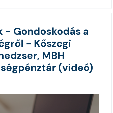
k - Gondoskodás a
égről - Kőszegi
enedzser, MBH
ségpénztár (videó)