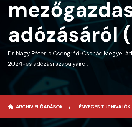
mezőgazdas
adózásáról 
Dr. Nagy Péter, a Csongrád-Csanád Megyei A
2024-es adózási szabályairól.
ARCHIV ELŐADÁSOK
LÉNYEGES TUDNIVALÓK