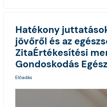
Hatékony juttatáso
jövőről és az egészs
ZitaÉrtékesítési m
Gondoskodás Egész
Előadás