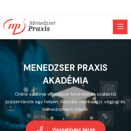
MENEDZSER PRAXIS
AKADÉMIA
Online szakmai előadások felvételei és szakértői
prezentációk egy helyen. Adózási, munkaügyi, cégjogi és
menedzsment videók.
Visszahívást kérek