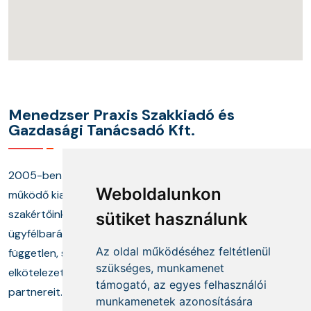
Menedzser Praxis Szakkiadó és
Gazdasági Tanácsadó Kft.
2005-ben alapított cégünk és annak keretei között
Weboldalunkon
működő kiadónk, képzési központunk, valamint
szakértőinkből álló tanácsadó munkacsoportunk
sütiket használunk
ügyfélbarát termékekkel és megoldásokkal, a
Az oldal működéséhez feltétlenül
független, szakmai információszolgáltatás mellett
szükséges, munkamenet
elkötelezetten segíti ügyfeleit és szakmai
támogató, az egyes felhasználói
partnereit.
munkamenetek azonosítására